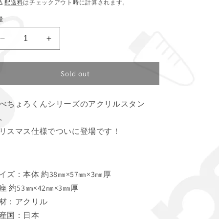
常
込
配送料
はチェックアウト時に計算されます。
価
量
格
か
か
べ
べ
ち
ち
Sold out
ょ
ょ
ろ
ろ
ア
ア
べちょろくんシリーズのアクリルスタン
ク
ク
。
リ
リ
リスマス仕様でついに登場です！
ル
ル
ス
ス
タ
タ
ン
ン
イズ：本体 約38㎜×57㎜×3㎜厚
ド
ド
座 約53㎜×42㎜×3㎜厚
(ク
(ク
材：アクリル
リ
リ
産国：日本