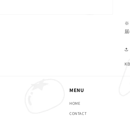
※
届
SK
KB
MENU
HOME
CONTACT