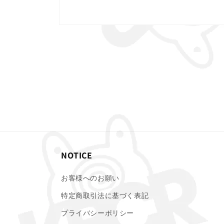
モ
ー
ダ
ル
で
メ
デ
ィ
ア
(1)
を
開
く
NOTICE
お客様へのお願い
特定商取引法に基づく表記
プライバシーポリシー