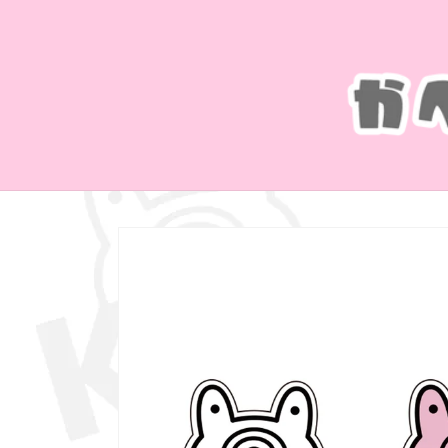
コンテ
ンツに
進む
商品情
報にス
キップ