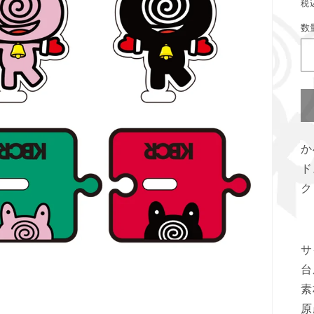
税
数
か
ド
ク
サ
台
素
原