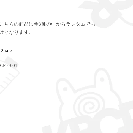
ス
ス
マ
マ
ス
ス
Ver.
Ver.
こちらの商品は全3種の中からランダムでお
全
全
けとなります。
３
３
種)
種)
の
の
Share
数
数
量
量
U:
CR-0001
を
を
減
増
ら
や
す
す