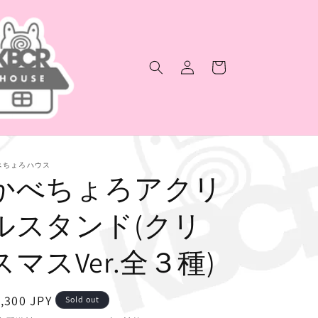
ロ
カ
グ
ー
イ
ト
ン
べちょろハウス
かべちょろアクリ
ルスタンド(クリ
スマスVer.全３種)
通
,300 JPY
Sold out